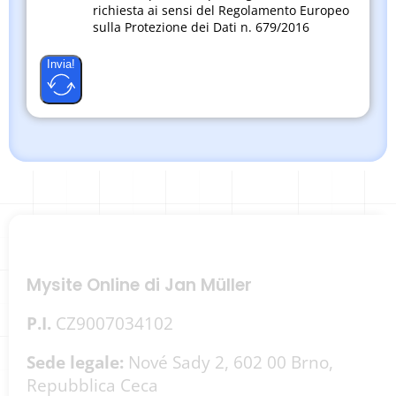
richiesta ai sensi del Regolamento Europeo
sulla Protezione dei Dati n. 679/2016
Invia!
Mysite Online di Jan Müller
P.I.
CZ9007034102
Sede legale:
Nové Sady 2, 602 00 Brno,
Repubblica Ceca