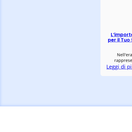
L’import
per il Tuo
Nell'er
rapprese
Leggi di pi