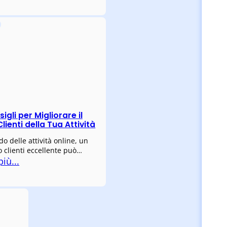
igli per Migliorare il
Clienti della Tua Attività
o delle attività online, un
o clienti eccellente può…
più...