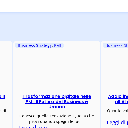
Business Strategy
,
PMI
Business St
 il
Trasformazione Digitale nelle
Addio in
PMI: Il Futuro del Business è
all’AI
Umano
a di
Quante vol
Conosco quella sensazione. Quella che
provi quando spegni le luci…
Leggi di 
Leggi di più...