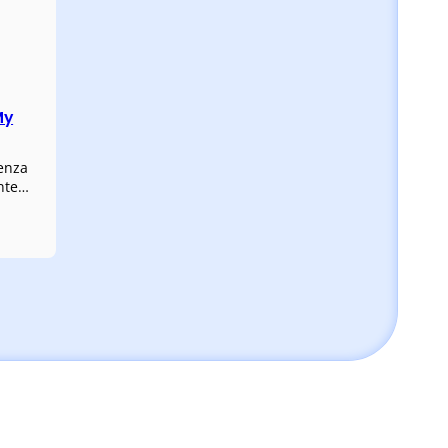
My
senza
nte…