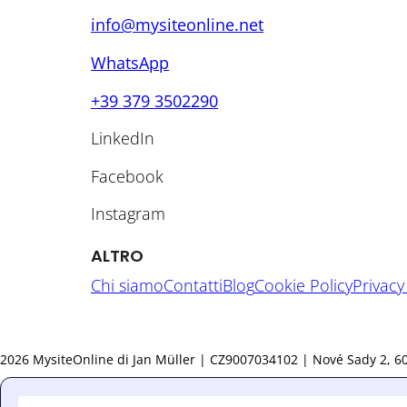
info@mysiteonline.net
WhatsApp
+39 379 3502290
LinkedIn
Facebook
Instagram
ALTRO
Chi siamo
Contatti
Blog
Cookie Policy
Privacy
2026 MysiteOnline di Jan Müller | CZ9007034102 | Nové Sady 2, 602 0