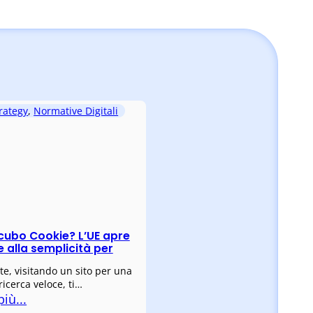
rategy
,
Normative Digitali
cubo Cookie? L’UE apre
 e alla semplicità per
te, visitando un sito per una
ricerca veloce, ti…
più...